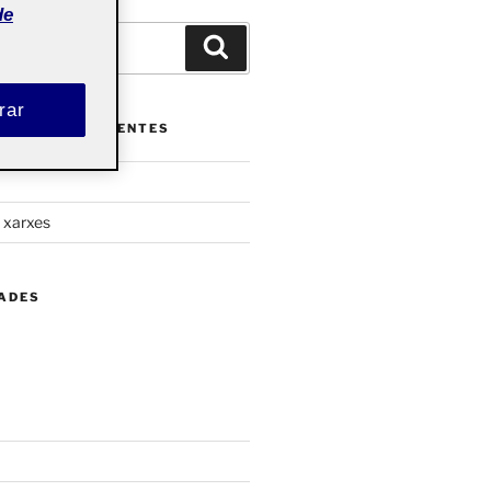
de
Buscar
rar
ENTRADAS RECIENTES
s xarxes
DADES