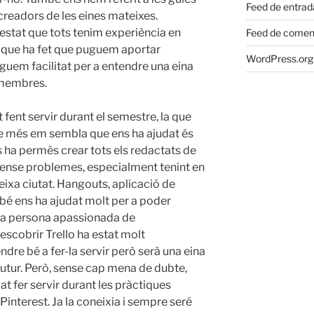
Feed de entrad
s creadors de les eines mateixes.
 estat que tots tenim experiència en
Feed de comen
e que ha fet que puguem aportar
WordPress.org
nguem facilitat per a entendre una eina
s membres.
 fent servir durant el semestre, la que
que més em sembla que ens ha ajudat és
 ha permès crear tots els redactats de
sense problemes, especialment tenint en
ixa ciutat. Hangouts, aplicació de
bé ens ha ajudat molt per a poder
 a persona apassionada de
descobrir Trello ha estat molt
ndre bé a fer-la servir però serà una eina
 futur. Però, sense cap mena de dubte,
t fer servir durant les pràctiques
Pinterest. Ja la coneixia i sempre seré