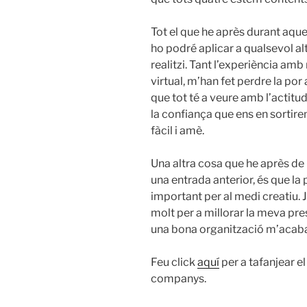
Tot el que he après durant aques
ho podré aplicar a qualsevol al
realitzi. Tant l’experiència am
virtual, m’han fet perdre la po
que tot té a veure amb l’actitu
la confiança que ens en sortirem
fàcil i amè.
Una altra cosa que he après de 
una entrada anterior, és que la 
important per al medi creatiu. 
molt per a millorar la meva pr
una bona organització m’acabar
Feu click
aquí
per a tafanjear e
companys.