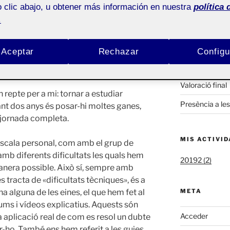
 clic abajo, u obtener más información en nuestra
política 
Buscar
.
por:
Aceptar
Rechazar
Configu
ACTIFOLIO 
als
Pública
Valoració final
 repte per a mi: tornar a estudiar
Presència a le
nt dos anys és posar-hi moltes ganes,
a jornada completa.
MIS ACTIVI
a escala personal, com amb el grup de
 amb diferents dificultats les quals hem
20192 (2)
manera possible. Això sí, sempre amb
s tracta de «dificultats tècniques», és a
 alguna de les eines, el que hem fet al
META
rums i vídeos explicatius. Aquests són
Acceder
a aplicació real de com es resol un dubte
er-ho. També ens hem referit a les guies