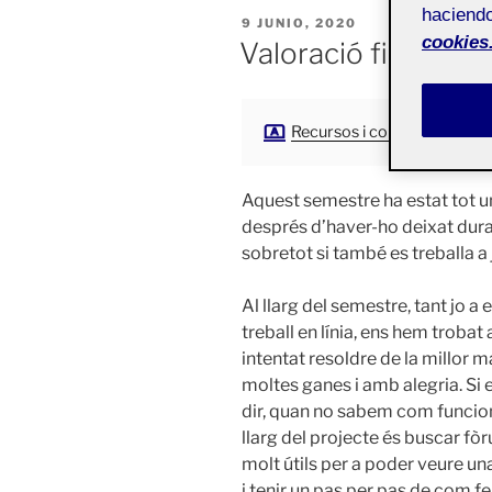
haciendo
PUBLICADO
9 JUNIO, 2020
EL
cookies
Valoració final
Recursos i comunitats digit
Aquest semestre ha estat tot un
després d’haver-ho deixat dura
sobretot si també es treballa 
Al llarg del semestre, tant jo 
treball en línia, ens hem trobat
intentat resoldre de la millor 
moltes ganes i amb alegria. Si e
dir, quan no sabem com funciona
llarg del projecte és buscar fò
molt útils per a poder veure un
i tenir un pas per pas de com f