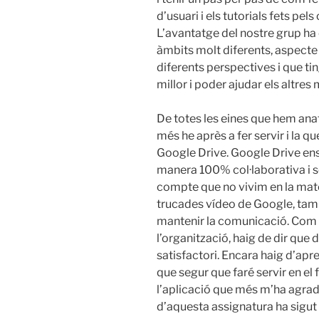
d’usuari i els tutorials fets pel
L’avantatge del nostre grup ha
àmbits molt diferents, aspect
diferents perspectives i que ti
millor i poder ajudar els altre
De totes les eines que hem anat
més he après a fer servir i la 
Google Drive. Google Drive ens
manera 100% col·laborativa i 
compte que no vivim en la mate
trucades vídeo de Google, tam
mantenir la comunicació. Com
l’organització, haig de dir que 
satisfactori. Encara haig d’apre
que segur que faré servir en el
l’aplicació que més m’ha agrada
d’aquesta assignatura ha sigut 