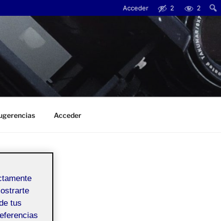
Acceder
2
2
Busc
sugerencias
Acceder
ectamente
mostrarte
de tus
referencias