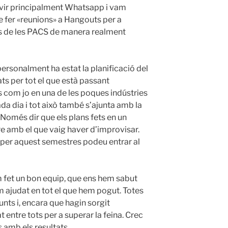
vir principalment Whatsapp i vam
de fer «reunions» a Hangouts per a
s
de les PACS
de manera realment
ersonalment ha estat la planificació del
ts per tot el que està passant
 com jo en una de les poques indústries
ada dia i tot això també s’ajunta amb la
omés dir que els plans fets en un
ure amb el que vaig haver d’improvisar.
ia per aquest semestres podeu entrar al
 fet un bon equip, que ens hem sabut
em ajudat en tot el que hem pogut. Totes
junts i, encara que hagin sorgit
 entre tots per a superar la feina. Crec
 amb els resultats.