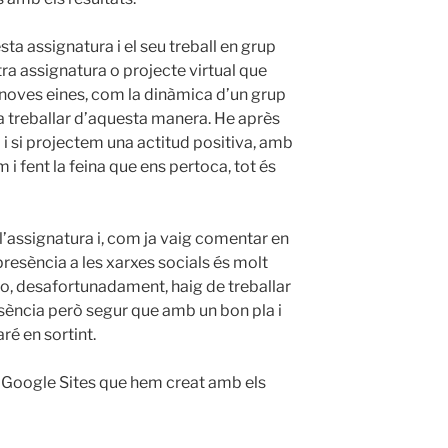
ta assignatura i el seu treball en grup
tra assignatura o projecte virtual que
b noves eines, com la dinàmica d’un grup
r a treballar d’aquesta manera. He après
d i si projectem una actitud positiva, amb
 i fent la feina que ens pertoca, tot és
l’assignatura i, com ja vaig comentar en
presència a les xarxes socials és molt
Jo, desafortunadament, haig de treballar
esència però segur que amb un bon pla i
é en sortint.
l Google Sites que hem creat amb els