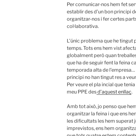
Per comunicar-nos hem fet ser
establir des d’un bon principi 
organitzar-nos i fer certes part
col·laborativa.
L’únic problema que he tingut p
temps. Tots ens hem vist afecta
globalment però quan treballes
que ha de seguir fent la feina c
temporada alta de l’empresa… N
principi no han tingut res a ve
Per veure el pla incial que ten
meu PPE des
d’aquest enllaç
.
Amb tot això, jo penso que hem
organitzar la feina i que ens h
les dificultats les hem superat 
imprevistos, ens hem organitzat
que tots quatre estem contents