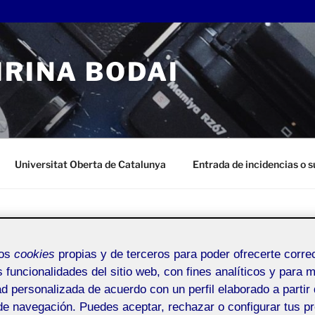
IRINA BODAI
Universitat Oberta de Catalunya
Entrada de incidencias o 
mos
cookies
propias y de terceros para poder ofrecerte corr
EL PROJECTE I EL DIFONEM!
s funcionalidades del sitio web, con fines analíticos y para 
ad personalizada de acuerdo con un perfil elaborado a partir 
de navegación. Puedes aceptar, rechazar o configurar tus p