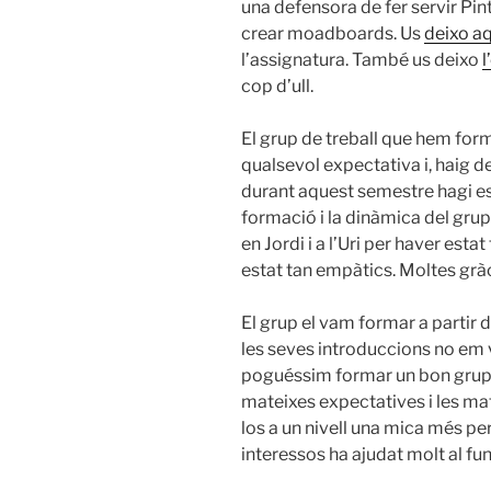
una defensora de fer servir Pint
crear
moadboards
. Us
deixo aq
l’assignatura. També us deixo
l
cop d’ull.
El grup de treball que hem fo
qualsevol expectativa i, haig d
durant aquest semestre hagi est
formació i la dinàmica del grup
en Jordi i a l’Uri per haver est
estat tan empàtics. Moltes gràc
El grup el vam formar a partir d
les seves introduccions no em
poguéssim formar un bon grup, 
mateixes expectatives i les ma
los a un nivell una mica més per
interessos ha ajudat molt al f