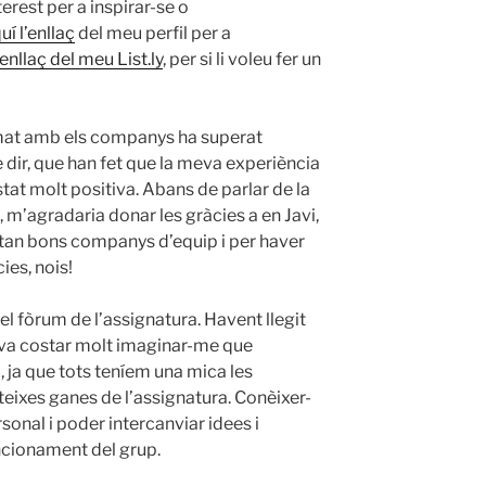
erest per a inspirar-se o
uí l’enllaç
del meu perfil per a
’enllaç del meu List.ly
, per si li voleu fer un
rmat amb els companys ha superat
e dir, que han fet que la meva experiència
at molt positiva. Abans de parlar de la
, m’agradaria donar les gràcies a en
Javi
,
at tan bons companys d’equip i per haver
ies, nois!
el fòrum de l’assignatura. Havent llegit
 va costar molt imaginar-me que
ja que tots teníem una mica les
teixes ganes de l’assignatura. Conèixer-
sonal i poder intercanviar idees i
uncionament del grup.