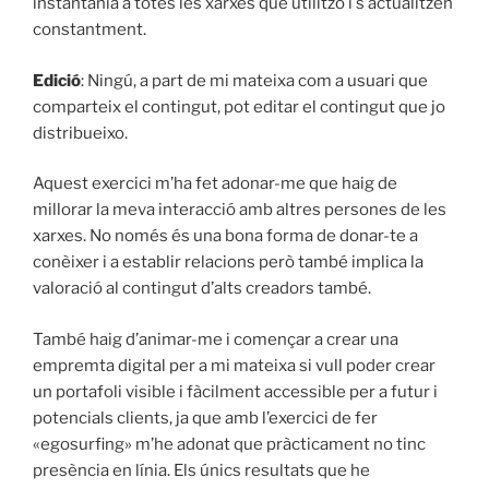
instantània a totes les xarxes que utilitzo i s’actualitzen
constantment.
Edició
: Ningú, a part de mi mateixa com a usuari que
comparteix el contingut, pot editar el contingut que jo
distribueixo.
Aquest exercici m’ha fet adonar-me que haig de
millorar la meva interacció amb altres persones de les
xarxes. No només és una bona forma de donar-te a
conèixer i a establir relacions però també implica la
valoració al contingut d’alts creadors també.
També haig d’animar-me i començar a crear una
empremta digital per a mi mateixa si vull poder crear
un
portafoli
visible i fàcilment accessible per a futur i
potencials clients, ja que amb l’exercici de fer
«
egosurfing
» m’he adonat que pràcticament no tinc
presència en línia. Els únics resultats que he