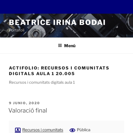
Saltar
BEATRICE IRINA BODAI
al
Portafoli
contenido
Menú
ACTIFOLIO:
RECURSOS I COMUNITATS
DIGITALS AULA 1 20.005
Recursos i comunitats digitals aula 1
PUBLICADO
9 JUNIO, 2020
EL
Valoració final
Recursos i comunitats
Pública