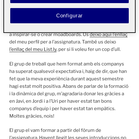
en el futur. Però, sense cap mena de dubte, l’aplicació
que més m’ha agradat fer servir durant les pràctiques
Configurar
d’aquesta assignatura ha sigut Pinterest. Ja la coneixia i
sempre seré una defensora de fer servir Pinterest per
a inspirar-se o crear
moadboards
. Us
deixo aquí l’enllaç
del meu perfil per a l’assignatura. També us deixo
l’enllaç del meu List.ly
, per si li voleu fer un cop d’ull.
El grup de treball que hem format amb els companys
ha superat qualsevol expectativa i, haig de dir, que han
fet que la meva experiència durant aquest semestre
hagi estat molt positiva. Abans de parlar de la formació
i la dinàmica del grup, m’agradaria donar les gràcies a
en
Javi
, en Jordi i a l’Uri per haver estat tan bons
companys d’equip i per haver estat tan empàtics.
Moltes gràcies, nois!
El grup el vam formar a partir del fòrum de
l’assignatura. Havent llegit les seves introduccions no