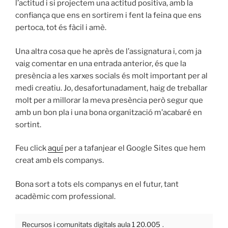
l’actitud i si projectem una actitud positiva, amb la
confiança que ens en sortirem i fent la feina que ens
pertoca, tot és fàcil i amè.
Una altra cosa que he après de l’assignatura i, com ja
vaig comentar en una entrada anterior, és que la
presència a les xarxes socials és molt important per al
medi creatiu. Jo, desafortunadament, haig de treballar
molt per a millorar la meva presència però segur que
amb un bon pla i una bona organització m’acabaré en
sortint.
Feu click
aquí
per a tafanjear el Google Sites que hem
creat amb els companys.
Bona sort a tots els companys en el futur, tant
acadèmic com professional.
Recursos i comunitats digitals aula 1 20.005
.