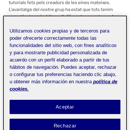
tutorials fets pels creadors de les eines mateixes.
L’avantatge del nostre grup ha estat que tots tenim
experiència en àmbits molt diferents, aspecte que ha
fet que puguem aportar diferents perspectives i que
tinguem facilitat per a entendre una eina millor i poder
Utilizamos
cookies
propias y de terceros para
ajudar els altres membres.
poder ofrecerte correctamente todas las
funcionalidades del sitio web, con fines analíticos
De totes les eines que hem anat fent servir durant el
y para mostrarte publicidad personalizada de
semestre, la que més he après a fer servir i la que més
acuerdo con un perfil elaborado a partir de tus
em sembla que ens ha ajudat és Google Drive. Google
hábitos de navegación. Puedes aceptar, rechazar
Drive ens ha permès crear tots els redactats de
o configurar tus preferencias haciendo clic abajo,
manera 100% col·laborativa i sense problemes,
u obtener más información en nuestra
política de
especialment tenint en compte que no vivim en la
cookies.
mateixa ciutat. Hangouts, aplicació de trucades vídeo
de Google, també ens ha ajudat molt per a poder
mantenir la comunicació. Com a persona apassionada
Aceptar
de l’organització, haig de dir que descobrir Trello ha
estat molt satisfactori. Encara haig d’aprendre bé a fer-
Rechazar
la servir però serà una eina que segur que faré servir