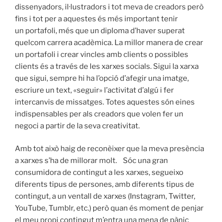
dissenyadors, il·lustradors i tot meva de creadors però
fins i tot per a aquestes és més important tenir
un
portafoli
, més que un diploma d’haver superat
quelcom carrera acadèmica. La millor manera de crear
un
portafoli
i crear vincles amb clients o possibles
clients és a través de les xarxes socials. Sigui la xarxa
que sigui, sempre hi ha l’opció d’afegir una imatge,
escriure un text, «seguir» l’activitat d’algú i fer
intercanvis de missatges. Totes aquestes són eines
indispensables per als creadors que volen fer un
negoci a partir de la seva creativitat.
Amb tot això haig de reconèixer que la meva presència
a xarxes s’ha de millorar molt. Sóc una gran
consumidora de contingut a les xarxes, segueixo
diferents tipus de persones, amb diferents tipus de
contingut, a un ventall de xarxes (Instagram, Twitter,
YouTube, Tumblr, etc.) però quan és moment de penjar
el meu propi contingut m’entra una mena de pànic