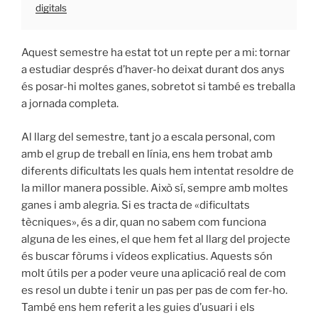
digitals
Aquest semestre ha estat tot un repte per a mi: tornar
a estudiar després d’haver-ho deixat durant dos anys
és posar-hi moltes ganes, sobretot si també es treballa
a jornada completa.
Al llarg del semestre, tant jo a escala personal, com
amb el grup de treball en línia, ens hem trobat amb
diferents dificultats les quals hem intentat resoldre de
la millor manera possible. Això sí, sempre amb moltes
ganes i amb alegria. Si es tracta de «dificultats
tècniques», és a dir, quan no sabem com funciona
alguna de les eines, el que hem fet al llarg del projecte
és buscar fòrums i vídeos explicatius. Aquests són
molt útils per a poder veure una aplicació real de com
es resol un dubte i tenir un pas per pas de com fer-ho.
També ens hem referit a les guies d’usuari i els