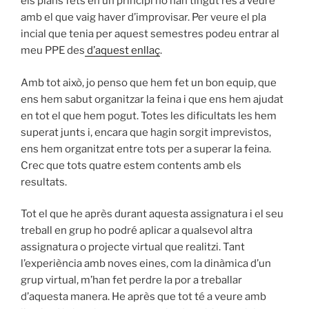
els plans fets en un principi no han tingut res a veure
amb el que vaig haver d’improvisar. Per veure el pla
incial que tenia per aquest semestres podeu entrar al
meu PPE des
d’aquest enllaç
.
Amb tot això, jo penso que hem fet un bon equip, que
ens hem sabut organitzar la feina i que ens hem ajudat
en tot el que hem pogut. Totes les dificultats les hem
superat junts i, encara que hagin sorgit imprevistos,
ens hem organitzat entre tots per a superar la feina.
Crec que tots quatre estem contents amb els
resultats.
Tot el que he après durant aquesta assignatura i el seu
treball en grup ho podré aplicar a qualsevol altra
assignatura o projecte virtual que realitzi. Tant
l’experiència amb noves eines, com la dinàmica d’un
grup virtual, m’han fet perdre la por a treballar
d’aquesta manera. He après que tot té a veure amb